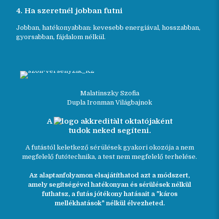
4. Ha szeretnél jobban futni
Jobban, hatékonyabban: kevesebb energiával, hosszabban,
gyorsabban, fájdalom nélkül.
Malatinszky Szofia
Dupla Ironman Világbajnok
A
akkreditàlt oktatójaként
tudok neked segíteni.
A futástól keletkező sérülések gyakori okozója a nem
megfelelő futótechnika, a test nem megfelelő terhelése.
Az alaptanfolyamon elsajátíthatod azt a módszert,
amely segítségével hatékonyan és sérülések nélkül
futhatsz, a futás jótékony hatásait a "káros
mellékhatások" nélkül élvezheted.