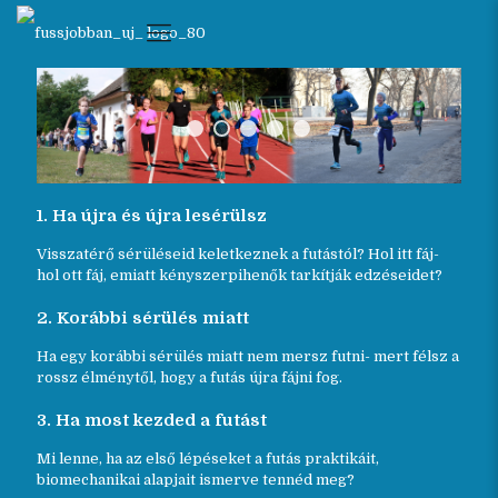
1. Ha újra és újra lesérülsz
Visszatérő sérüléseid keletkeznek a futástól? Hol itt fáj-
hol ott fáj, emiatt kényszerpihenők tarkítják edzéseidet?
2. Korábbi sérülés miatt
Ha egy korábbi sérülés miatt nem mersz futni- mert félsz a
rossz élménytől, hogy a futás újra fájni fog.
3. Ha most kezded a futást
Mi lenne, ha az első lépéseket a futás praktikáit,
biomechanikai alapjait ismerve tennéd meg?